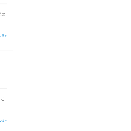
様の
る»
とこ
る»