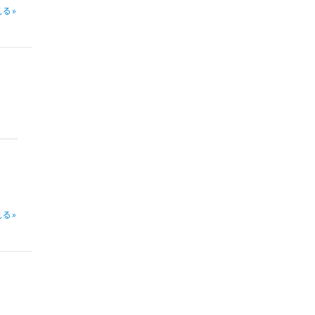
る»
ま
る»