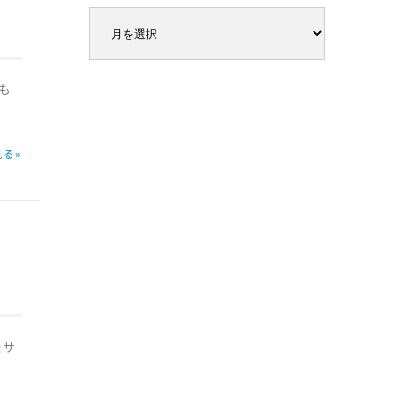
も
る»
をサ