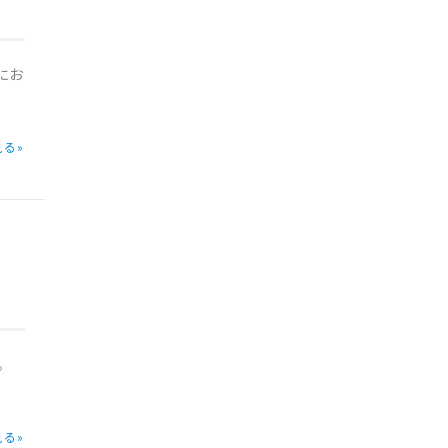
にお
る»
。
る»